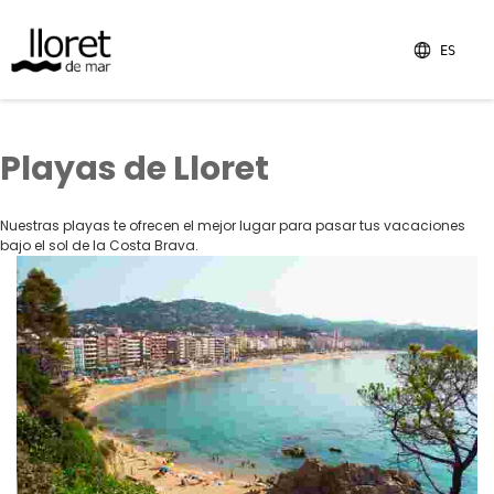
ES
Playas de Lloret
Nuestras playas te ofrecen el mejor lugar para pasar tus vacaciones
bajo el sol de la Costa Brava.