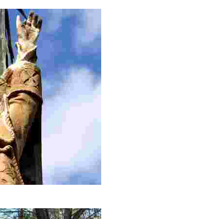
bicació.
e l’àngel de Lloret us dóna la benvinguda. Camí de Sant P