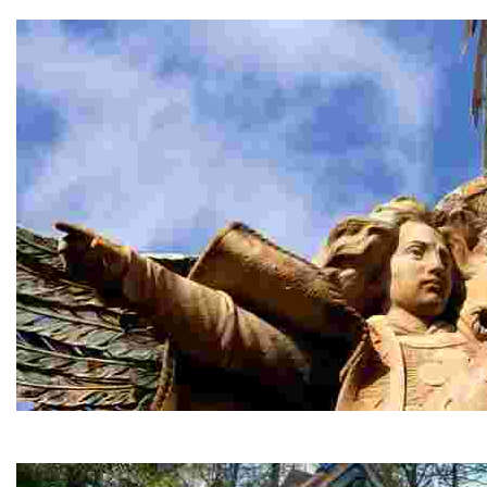
Sant Pere del Bosc t’enlluerna amb la seva misteriosa u
Àngel de Lloret
A la porta de Sant Pere del Bosc, la famosa escultura d