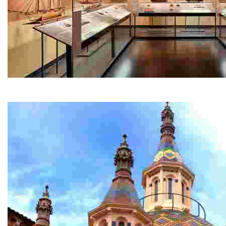
Museu del Mar – Can Garriga
Situada en el passeig marítim a primera línia de mar, C