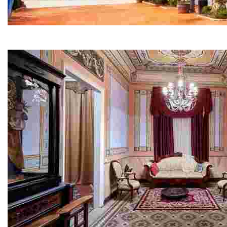
Ajuntament
Situat al costat del passeig marítim, el seu estil, una 