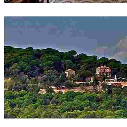
Can Font
Si vens a Lloret no et pots perdre l’única casa-museu pú
Sant Pere del Bosc