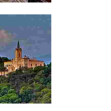
blica d’estil indià que es conserva a Catalunya.