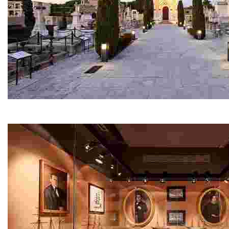
Cementiri Modernista
Deixa’t sorprendre! A cada ullada descobriràs una cos