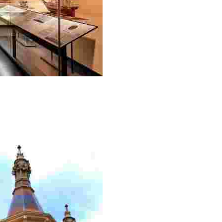
an Garriga és una de les cases indianes més rellevants de