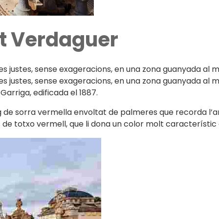
t Verdaguer
s justes, sense exageracions, en una zona guanyada al m
 justes, sense exageracions, en una zona guanyada al mar.
a Garriga, edificada el 1887.
eig de sorra vermella envoltat de palmeres que recorda l’a
 de totxo vermell, que li dona un color molt característi