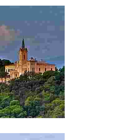
 capella – oratori de la Mare de Déu de Gràcia
bicació.