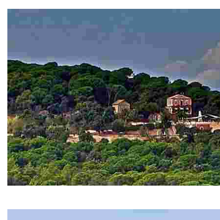
Si seguim cap al monestir trobem la creu de terme i la
Sant Pere del Bosc
Sant Pere del Bosc t’enlluerna amb la seva misteriosa u