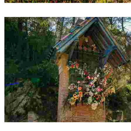
Casetes de l'Àngel
Dues casetes situades a banda i banda del camí de St. P
Creu de terme i capella de la Mare de Déu de Gràcia