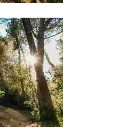
ere del Bosc, construïdes molt a finals del s. XIX com la