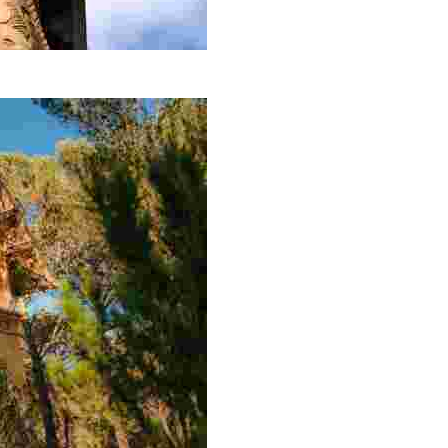
e l’àngel de Lloret us dóna la benvinguda. Camí de Sant P