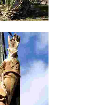
or al segle XI i no té unitat d’estil.