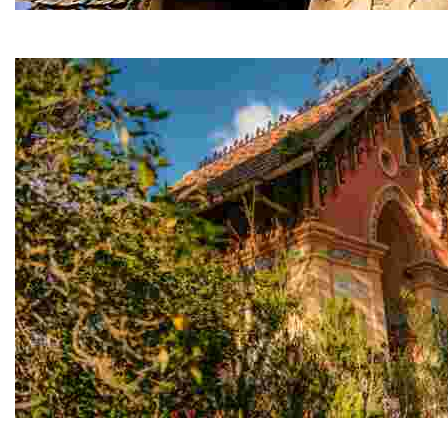
Ángel de Lloret
Vor den Toren von Sant Pere del Bosc empfängt Sie da
Casetes de l'Àngel