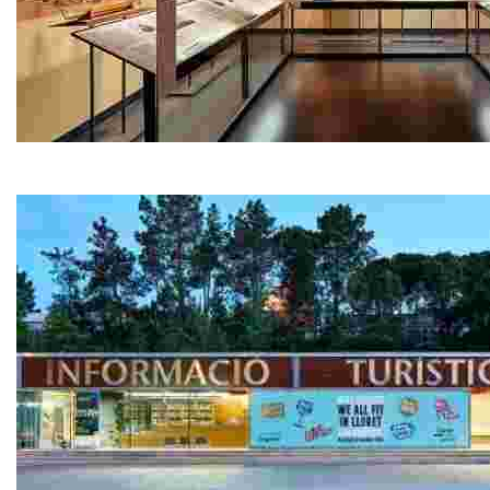
Meeresmuseum – Can Garriga
An der Strandpromenade in unmittelbarer Meeresnähe ge