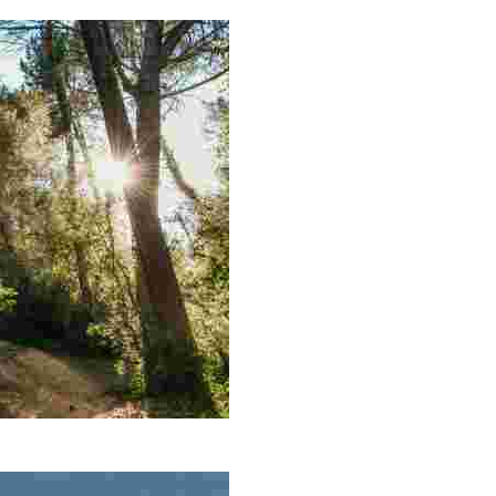
 auf einer Seite des Weges von Sant Pere del Bosc befinden
 und das Kapellenoratorium der Virgen de Gracia