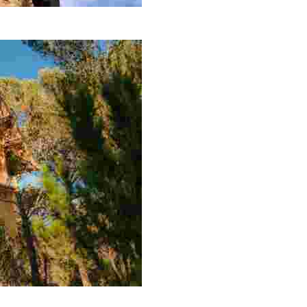
s berühmte Denkmal Àngel de Lloret. Weg von Sant Pere 