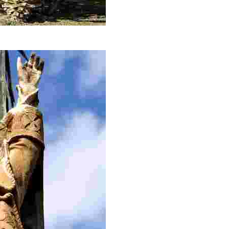
Friedhof bzw. einen Kilometer vom Ortskern entfernt.