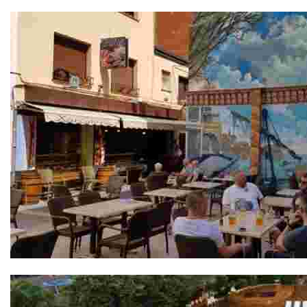
Atics La Carpa
Bodega Sa Xarxa