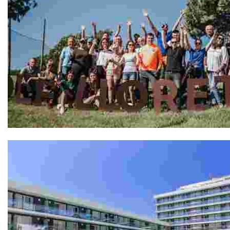
GOLF LLORET, Pàdel Pitch & Putt