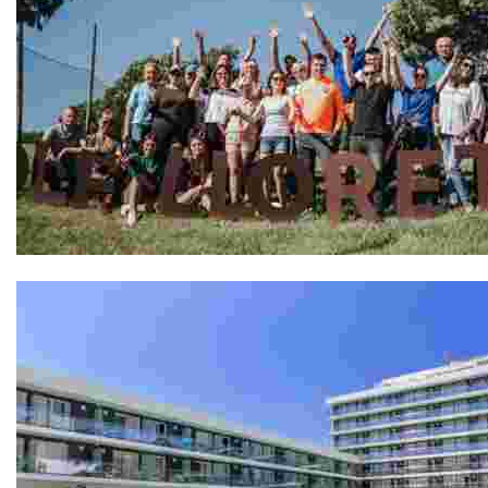
GOLF LLORET, Pàdel Pitch & Putt