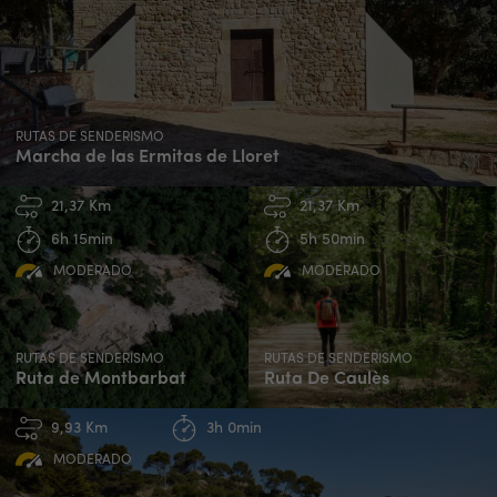
RUTAS DE SENDERISMO
Marcha de las Ermitas de Lloret
21,37 Km
21,37 Km
6h 15min
5h 50min
MODERADO
MODERADO
RUTAS DE SENDERISMO
RUTAS DE SENDERISMO
Ruta de Montbarbat
Ruta De Caulès
9,93 Km
3h 0min
MODERADO