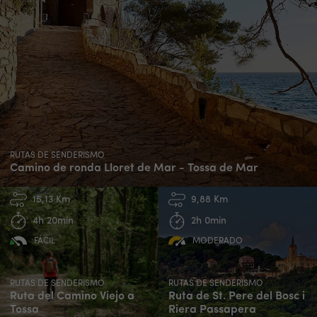
RUTAS DE SENDERISMO
Camino de ronda Lloret de Mar - Tossa de Mar
15,13 Km
9,88 Km
4h 20min
2h 0min
FÁCIL
MODERADO
RUTAS DE SENDERISMO
RUTAS DE SENDERISMO
Ruta del Camino Viejo a
Ruta de St. Pere del Bosc i
Tossa
Riera Passapera