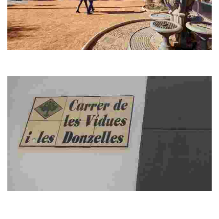
Paseo Mossèn Jacint Verdaguer
Martí Sureda concibió nuestro paseo con las justas medidas, sin
exageraciones, en una zona ganada al mar.
Calle de les Viudes i de les Donzelles
El callejón de curioso nombre nos recuerda un tópico asociado a la
leyenda de los indianos