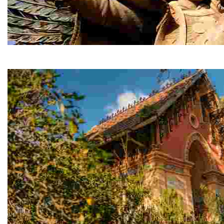
Àngel de Lloret
A las puertas de Sant Pere del Bosc, te recibe la céleb