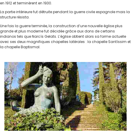
en 1912 et terminèrent en 1930.
La partie intérieure fut détruite pendant la guerre civile espagnole mais la
structure résista.
Une fois la guerre terminée, la construction d’une nouvelle église plus
grande et plus moderne fut décidée grâce aux dons de certains
indianos tels que Narcís Gelats. L’église obtient alors sa forme actuelle
avec ses deux magnifiques chapelles latérales : la chapelle Santíssim et
la chapelle Baptismal.