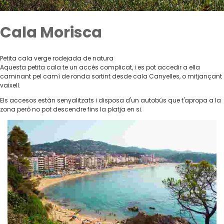
Cala Morisca
Petita cala verge rodejada de natura
Aquesta petita cala te un accés complicat, i es pot accedir a ella
caminant pel camí de ronda sortint desde cala Canyelles, o mitjançant
vaixell.
Els accesos estàn senyalitzats i disposa d'un autobús que t'apropa a la
zona però no pot descendre fins la platja en si.