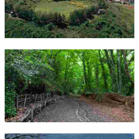
Olot
Вулканический район и музей вулканов
Fageda d'en Jordà
буковый лес