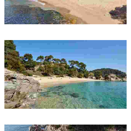
Пляж Каньельес
Каньельес является наиболее удаленным от города пляжем Льорет-
де-Мар, до него можно доехать по дороге, ведущей в Тосса-де-Мар.
Бухта Треумал
Две скалы, расположенные справа от пляжа Санта-Кристина,
открывают путь к бухте Треумал.