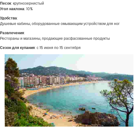
Песок
: крупнозернистый
Угол наклона
: 10%
Удобства
:
Душевые кабины, оборудованные омывающим устройством для ног
Развлечения
:
Рестораны и магазины, продающие расфасованные продукты
Сезон для купания
: с 15 июня по 15 сентября
Пляж Льорета
Этот раскинувшийся более чем на полтора километра пляж является