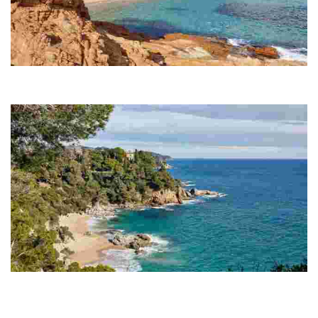
Пляж Феналс
Пляж Феналс протяженностью 700 метров является вторым по
величине пляжем Льорет-де-Мар.
Бухта Боаделья
Пляж бухты Боаделья протяженностью всего в 250 метров прежде всего
привлекает царящей на нем атмосферой спокойствия и типичным для
Коста-Бравы, почти ...