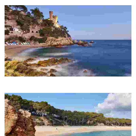
самым протяженным пляжем курорта, в честь которого он был назван.
Са-Калета
Крошечная бухта близ пляжа Льорета расположена в начале дозорной
тропы, которая тянется от Льорет-де-Мар до Тосса-де-Мар.