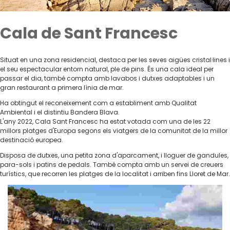
Cala de Sant Francesc
Situat en una zona residencial, destaca per les seves aigües cristal·lines i
el seu espectacular entorn natural, ple de pins. És una cala ideal per
passar el dia, també compta amb lavabos i dutxes adaptables i un
gran restaurant a primera línia de mar.
Ha obtingut el reconeixement com a establiment amb Qualitat
Ambiental i el distintiu Bandera Blava.
L'any 2022, Cala Sant Francesc ha estat votada com una de les 22
millors platges d'Europa segons els viatgers de la comunitat de la millor
destinació europea.
Disposa de dutxes, una petita zona d'aparcament, i lloguer de gandules,
para-sols i patins de pedals. També compta amb un servei de creuers
turístics, que recorren les platges de la localitat i arriben fins Lloret de Mar.