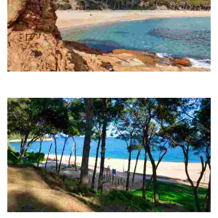
Пляж Феналс
Пляж Феналс протяженностью 700 метров является вторым по
величине пляжем Льорет-де-Мар.
La Pineda de Fenals