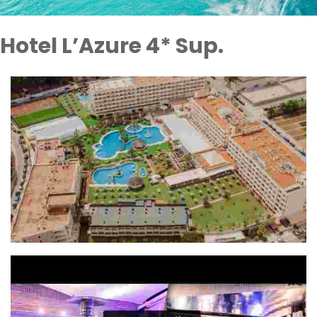
Hotel L’Azure 4* Sup.
Evenia Olympic Palace 4*