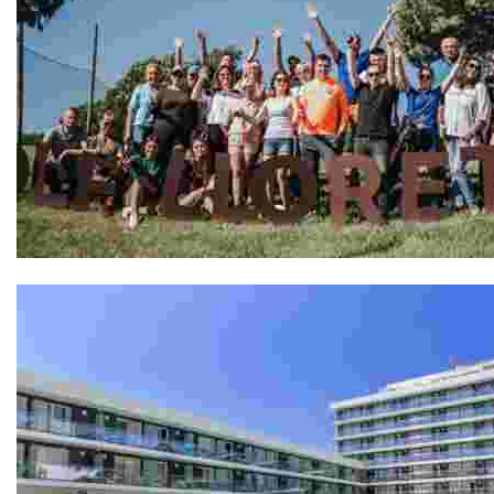
GOLF LLORET, Pàdel Pitch & Putt