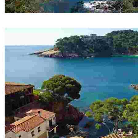
Llafranc
Pueblo marinero