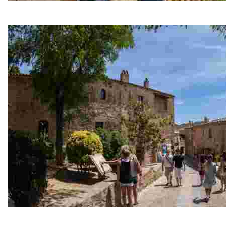
Begur
Pueblo con un importante legado indiano y bonitas pla
Pals
Villa medieval de callejuelas empedradas, con las Illes