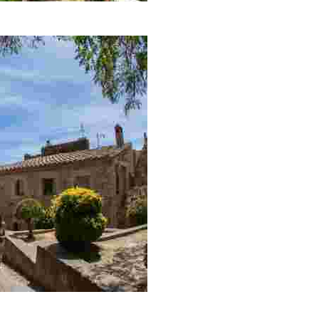
yas y calas
 Medes al fondo