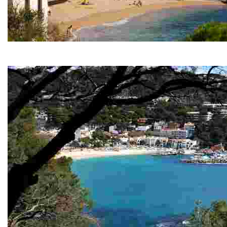
Calella de Palafrugell
Pueblo de antigua tradición marinera y bonitas playas