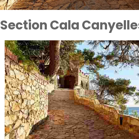
Section Cala Canyelle