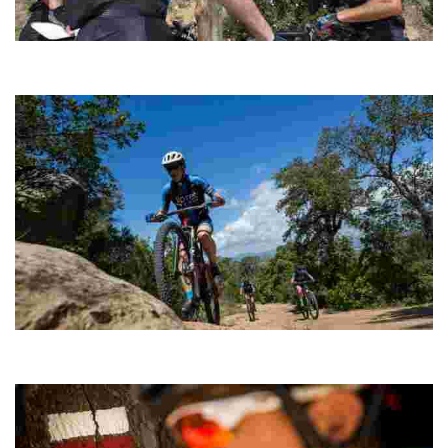
Sant Pere del Bosc Cycling
Ideal com a complement d’una sessió de preparació física, o per
quan no hi ha temps per fer una ruta més llarga.
Montgròs
Una ruta curta per estirar cames, amb ascensió al cim del
Montgròs inclosa.