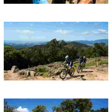
Puig de Cadiretes
Ruta circular 100% pedalable amb trams de pista sense dificultat
tècnica que permet rodar ràpid. Tendència de pujada des de l’inici,
amb descansos.
Montbarbat - Vidreres
Probablement l’opció més espectacular i completa per als amants
de la BTT pura, amb fortes pujades, seguides de descensos per
senders rapidíssims, divertits...