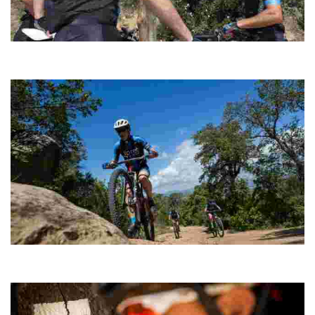
Sant Pere del Bosc Cycling
Ideal com a complement d’una sessió de preparació física, o per
quan no hi ha temps per fer una ruta més llarga.
Montgròs
Una ruta curta per estirar cames, amb ascensió al cim del
Montgròs inclosa.