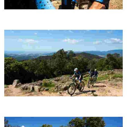
Puig de Cadiretes
Ruta circular 100% pedalable amb trams de pista sense dificultat
tècnica que permet rodar ràpid. Tendència de pujada des de l’inici,
amb descansos.
Montbarbat - Vidreres
Probablement l’opció més espectacular i completa per als amants
de la BTT pura, amb fortes pujades, seguides de descensos per
senders rapidíssims, divertits...