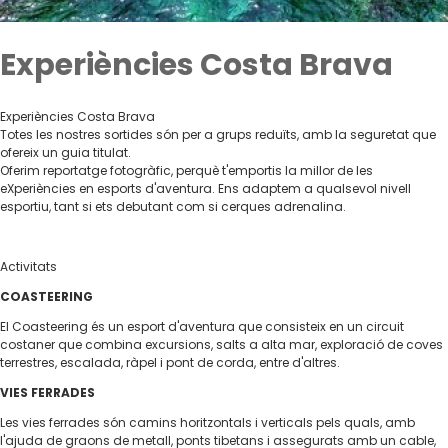
Experiències Costa Brava
Experiències Costa Brava
Totes les nostres sortides són per a grups reduïts, amb la seguretat que
ofereix un guia titulat.
Oferim reportatge fotogràfic, perquè t'emportis la millor de les
eXperiències en esports d'aventura. Ens adaptem a qualsevol nivell
esportiu, tant si ets debutant com si cerques adrenalina.
Activitats
COASTEERING
El Coasteering és un esport d'aventura que consisteix en un circuit
costaner que combina excursions, salts a alta mar, exploració de coves
terrestres, escalada, ràpel i pont de corda, entre d'altres.
VIES FERRADES
Les vies ferrades són camins horitzontals i verticals pels quals, amb
l'ajuda de graons de metall, ponts tibetans i assegurats amb un cable,