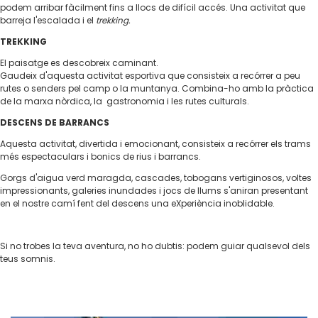
podem arribar fàcilment fins a llocs de difícil accés. Una activitat que
barreja l'escalada i el
trekking.
TREKKING
El paisatge es descobreix caminant.
Gaudeix d'aquesta activitat esportiva que consisteix a recórrer a peu
rutes o senders pel camp o la muntanya. Combina-ho amb la pràctica
de la marxa nòrdica, la gastronomia i les rutes culturals.
DESCENS DE BARRANCS
Aquesta activitat, divertida i emocionant, consisteix a recórrer els trams
més espectaculars i bonics de rius i barrancs.
Gorgs d'aigua verd maragda, cascades, tobogans vertiginosos, voltes
impressionants, galeries inundades i jocs de llums s'aniran presentant
en el nostre camí fent del descens una eXperiència inoblidable.
Si no trobes la teva aventura, no ho dubtis: podem guiar qualsevol dels
teus somnis.