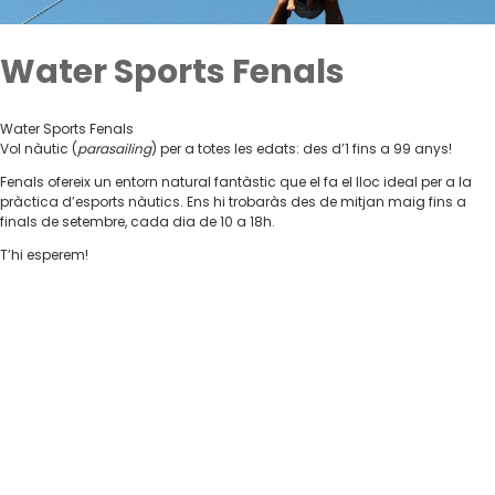
Water Sports Fenals
Water Sports Fenals
Vol nàutic (
parasailing
) per a totes les edats: des d’1 fins a 99 anys!
Fenals ofereix un entorn natural fantàstic que el fa el lloc ideal per a la
pràctica d’esports nàutics. Ens hi trobaràs des de mitjan maig fins a
finals de setembre, cada dia de 10 a 18h.
T’hi esperem!