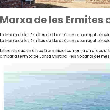
Marxa de les Ermites d
La Marxa de les Ermites de Lloret és un recorregut circula
La Marxa de les Ermites de Lloret és un recorregut circula
L'itinerari que en el seu tram inicial comença en el cas urb
arribar a l'ermita de Santa Cristina. Pels voltants del 