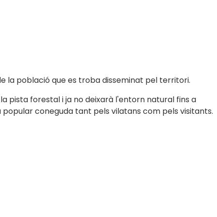
e la població que es troba disseminat pel territori.
 pista forestal i ja no deixarà l'entorn natural fins a
 popular coneguda tant pels vilatans com pels visitants.