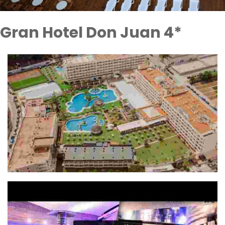
Gran Hotel Don Juan 4*
Evenia Olympic Palace 4*