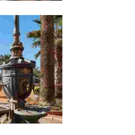
st une des maisons indianas les plus importantes de Llor
us près le patrimoine le plus intéressant du centre hist