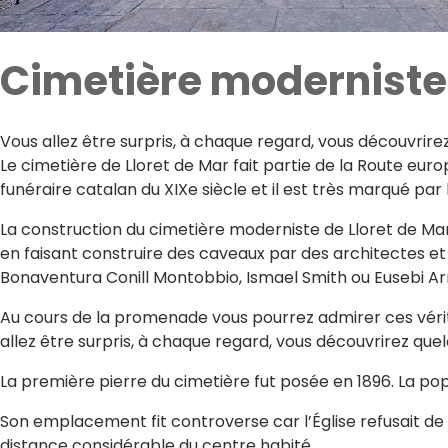
Cimetière moderniste
Vous allez être surpris, à chaque regard, vous découvrir
Le cimetière de Lloret de Mar fait partie de la Route euro
funéraire catalan du XIXe siècle et il est très marqué par l
La construction du cimetière moderniste de Lloret de Mar
en faisant construire des caveaux par des architectes et 
Bonaventura Conill Montobbio, Ismael Smith ou Eusebi Ar
Au cours de la promenade vous pourrez admirer ces vérit
allez être surpris, à chaque regard, vous découvrirez qu
La première pierre du cimetière fut posée en 1896. La pop
Son emplacement fit controverse car l’Église refusait de cons
distance considérable du centre habité.