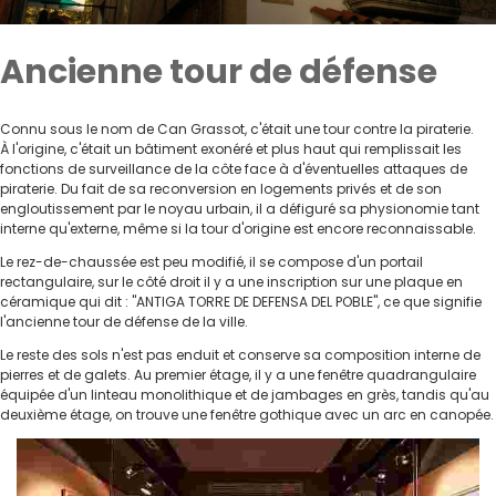
Ancienne tour de défense
Connu sous le nom de Can Grassot, c'était une tour contre la piraterie.
À l'origine, c'était un bâtiment exonéré et plus haut qui remplissait les
fonctions de surveillance de la côte face à d'éventuelles attaques de
piraterie. Du fait de sa reconversion en logements privés et de son
engloutissement par le noyau urbain, il a défiguré sa physionomie tant
interne qu'externe, même si la tour d'origine est encore reconnaissable.
Le rez-de-chaussée est peu modifié, il se compose d'un portail
rectangulaire, sur le côté droit il y a une inscription sur une plaque en
céramique qui dit : "ANTIGA TORRE DE DEFENSA DEL POBLE", ce que signifie
l'ancienne tour de défense de la ville.
Le reste des sols n'est pas enduit et conserve sa composition interne de
pierres et de galets. Au premier étage, il y a une fenêtre quadrangulaire
équipée d'un linteau monolithique et de jambages en grès, tandis qu'au
deuxième étage, on trouve une fenêtre gothique avec un arc en canopée.