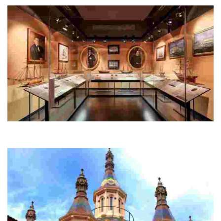
этого кладбища вы откроете для себя нечто новое.
Морской музей − Кан-Гаррига
Pасположенный на главном морском пути Кан-Гаррига – одно из зданий
«индианос», неразрывно связанных с историей Льорет-де-Мар.