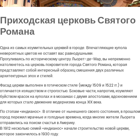
Приходская церковь Святого
Романа
Одна из самых изумительных церквей в городе. Впечатляющие купола
невероятных цветов не оставят вас равнодушными.
Прогуливаясь по историческому центру Льорет-де-Мар, вы непременно
натолкнетесь на церковь покровителя города Святого Романа, которая
представляет собой интересный образец смешения двух различных
архитектурных эпох и стилей.
Фасад церкви выполнен в готическом стиле (между 1509 и 1522 гг.) и
отличается изяществом и строгостью. Боковые части, напротив, изумляют
буйством красок на куполах и в мозаиках с двумя апостолами, вдохновением
для которых стало движение модернизма конца XIX века.
По стопам «индианос». В отличие от нынешнего своего состояния, в прошлом
город пережил мрачные и голодные времена, когда многие жители Льорета
отправились на поиски счастья в Америку.
В 1912 несколько семей «индианос» начали строительство новой церкви,
которое закончилось в 1930 году.