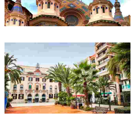
Приходская церковь Святого Романа
Одна из самых изумительных церквей в городе. Впечатляющие купола
невероятных цветов не оставят вас равнодушными.
Мэрия – Каса-де-ла-Вилья
Оно находится рядом с Морским музеем и выполнено в необычном
стиле, объединяющем античность и модерн, поэтому на него сложно не
обратить внимание.