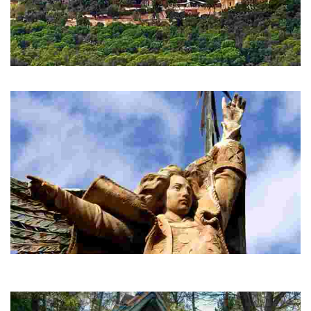
Сант-Пере-дель-Боск
Сант-Пере-дель-Боск изумляет своим загадочным местоположением.
Ангел Льорета
У ворот Сант-Пере-дель-Боск вы увидите знаменитый памятник
Ангелу Льорета. Тропа Сант-Пере-дель-Боск