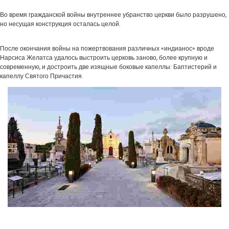
Во время гражданской войны внутреннее убранство церкви было разрушено,
но несущая конструкция осталась целой.
После окончания войны на пожертвования различных «индианос» вроде
Нарсиса Желатса удалось выстроить церковь заново, более крупную и
современную, и достроить две изящные боковые капеллы: Баптистерий и
капеллу Святого Причастия.
Модернистское кладбище
Будьте готовы удивляться: с каждым новым взглядом на архитектуру