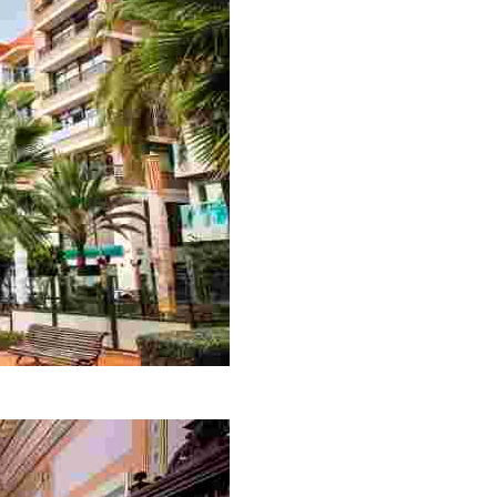
еобычном стиле, объединяющем античность и модерн, поэто