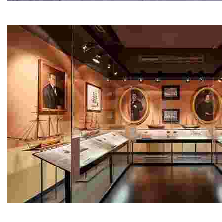
Модернистское кладбище
Будьте готовы удивляться: с каждым новым взглядом на а
Морской музей − Кан-Гаррига
Pасположенный на главном морском пути Кан-Гаррига – 