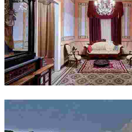
Кан-Фонт
Если вы приедете в Льорет, не откажите себе в удовольс