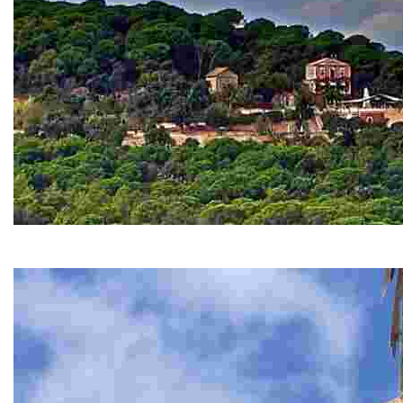
Сант-Пере-дель-Боск
Сант-Пере-дель-Боск изумляет своим загадочным мест