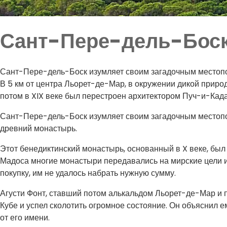
Сант-Пере-дель-Бос
Сант-Пере-дель-Боск изумляет своим загадочным местоп
В 5 км от центра Льорет-де-Мар, в окружении дикой прир
потом в XIX веке был перестроен архитектором Пуч-и-Кад
Сант-Пере-дель-Боск изумляет своим загадочным местопо
древний монастырь.
Этот бенедиктинский монастырь, основанный в X веке, был
Мадоса многие монастыри передавались на мирские цели и
покупку, им не удалось набрать нужную сумму.
Агусти Фонт, ставший потом алькальдом Льорет-де-Мар и п
Кубе и успел сколотить огромное состояние. Он объяснил е
от его имени.