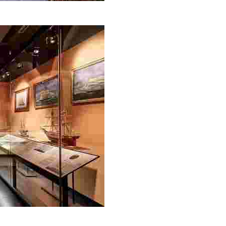
рхитектуру этого кладбища вы откроете для себя нечто нов
одно из зданий «индианос», неразрывно связанных с истор