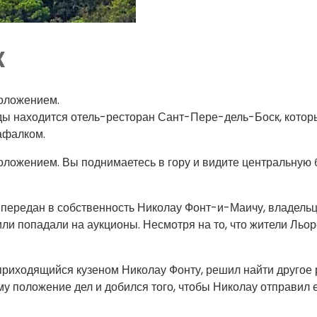
к
оложением.
оды находится отель-ресторан Сант-Пере-дель-Боск, котор
афалком.
ложением. Вы поднимаетесь в гору и видите центральную 
 передан в собственность Николау Фонт-и-Маичу, владельцу
ли попадали на аукционы. Несмотря на то, что жители Льо
риходящийся кузеном Николау Фонту, решил найти другое р
му положение дел и добился того, чтобы Николау отправил 