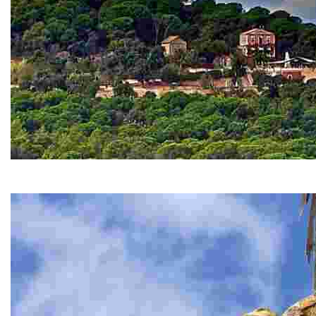
Сант-Пере-дель-Боск
Сант-Пере-дель-Боск изумляет своим загадочным мест