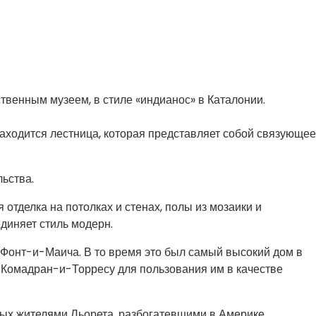
ственным музеем, в стиле «индианос» в Каталонии.
 находится лестница, которая представляет собой связующее
ьства.
отделка на потолках и стенах, полы из мозаики и
диняет стиль модерн.
 Фонт-и-Маича. В то время это был самый высокий дом в
 Комадран-и-Торресу для пользования им в качестве
нных жителями Льорета, разбогатевшими в Америке