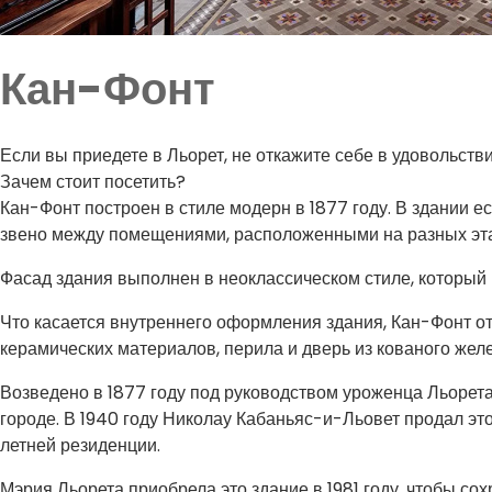
Кан-Фонт
Если вы приедете в Льорет, не откажите себе в удовольст
Зачем стоит посетить?
Кан-Фонт построен в стиле модерн в 1877 году. В здании е
звено между помещениями, расположенными на разных эт
Фасад здания выполнен в неоклассическом стиле, который 
Что касается внутреннего оформления здания, Кан-Фонт отл
керамических материалов, перила и дверь из кованого жел
Возведено в 1877 году под руководством уроженца Льорет
городе. В 1940 году Николау Кабаньяс-и-Льовет продал э
летней резиденции.
Мэрия Льорета приобрела это здание в 1981 году, чтобы со