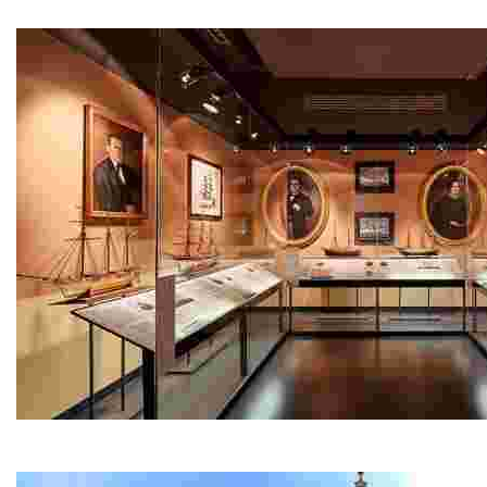
Будьте готовы удивляться: с каждым новым взглядом на а
Морской музей − Кан-Гаррига
Pасположенный на главном морском пути Кан-Гаррига – 