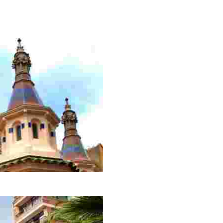
яющие купола невероятных цветов не оставят вас равноду