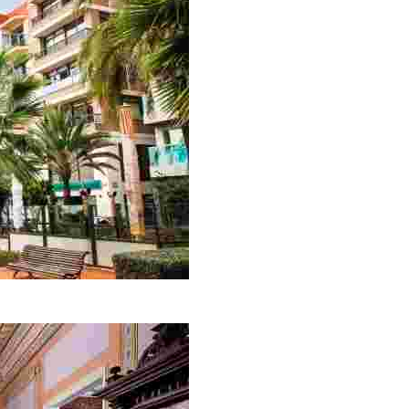
еобычном стиле, объединяющем античность и модерн, поэто