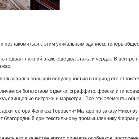
вии познакомиться с этим уникальным зданием, теперь обще
сть подвал, нижний этаж, еще два этажа и чердак. В центре
ажах.
пользовался большой популярностью в период его строител
ичается богатством отделки: сграффито, фрески и гипсовая 
еза, свинцовые витражи и маркетри… Все эти элементы объе
а архитектора Феликса Торрас-и-Матаро по заказу Николау
тот благородный дом текстильному промышленнику Феррану
хранить его в качестве яркого примера особняков, построе