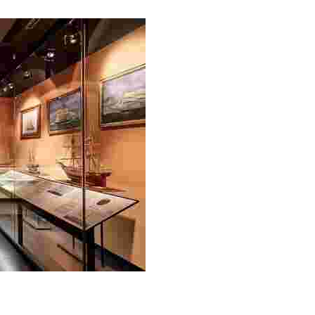
рхитектуру этого кладбища вы откроете для себя нечто нов
одно из зданий «индианос», неразрывно связанных с истор