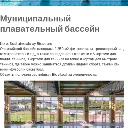
Муниципальный
плавательный бассейн
Lloret Sustainable by Bioscore
Олимпийский бассейн площадью 1 250 м2, фитнес-залы, тренажерный зал,
велотренажеры и т.д., а также зона для игры в ракетки с 6 кортами для
паддл-тенниса, 3 кортами для тенниса на глине и кортом для быстрого
тенниса, где также можно заниматься другими видами спорта, такими как
мини-футбол и баскетбол.
Объекты получили сертификат Blue Leaf за экологичность.