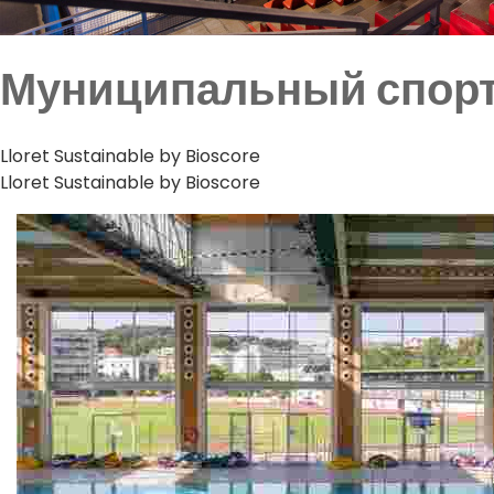
Муниципальный спор
Lloret Sustainable by Bioscore
Lloret Sustainable by Bioscore