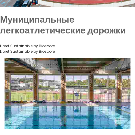
Муниципальные
легкоатлетические дорожки
Lloret Sustainable by Bioscore
Lloret Sustainable by Bioscore
Муниципальный плавательный бассейн