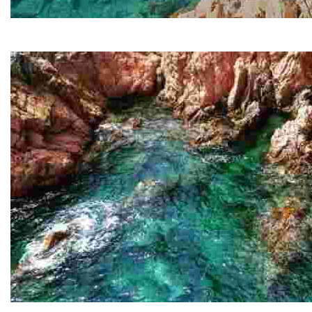
Lemon Kayak
COPY Lemon Kayak
Experiències Costa Brava