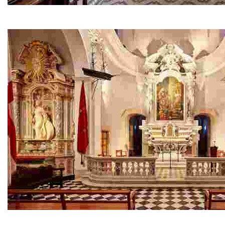
Can Font
Si vens a Lloret no et pots perdre l’única casa-museu pú
Ermita de Santa Cristina