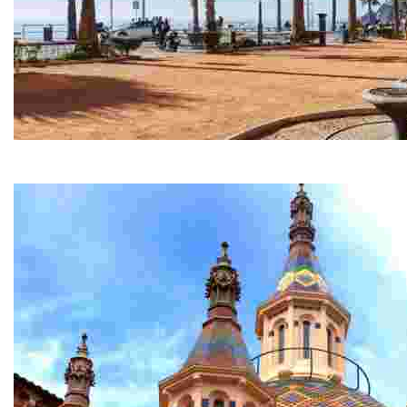
Centre Històric
Et proposem una ruta per conèixer de prop el patrimoni