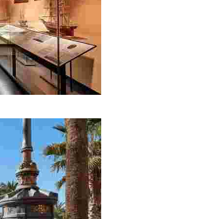
an Garriga és una de les cases indianes més rellevants de