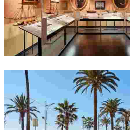
Museu del Mar – Can Garriga
Situada en el passeig marítim a primera línia de mar, C