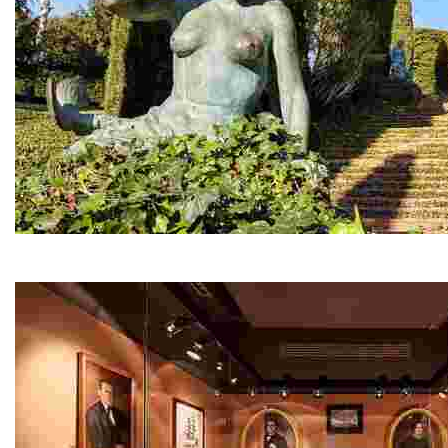
Jardins de Santa Clotilde
Situats damunt d’un penya-segat entre Cala Boadella i l