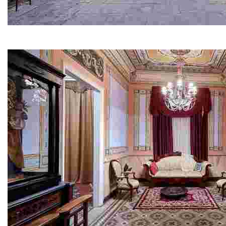
Cementiri Modernista
Deixa’t sorprendre! A cada ullada descobriràs una cos