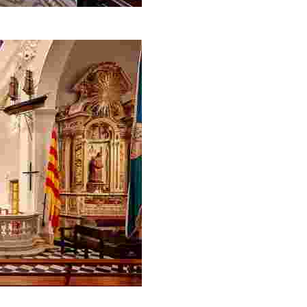
blica d’estil indià que es conserva a Catalunya.