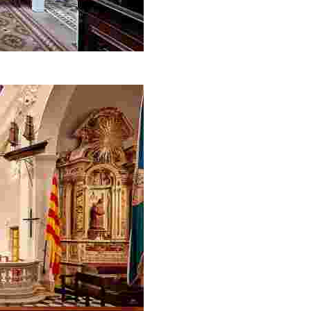
blica d’estil indià que es conserva a Catalunya.