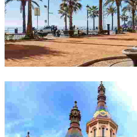
Centre Històric
Et proposem una ruta per conèixer de prop el patrimoni