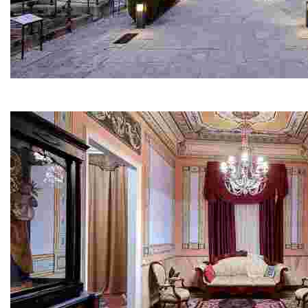
Cementiri Modernista
Deixa’t sorprendre! A cada ullada descobriràs una cos