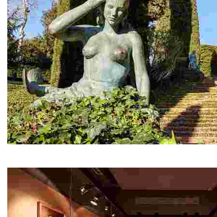
Jardins de Santa Clotilde
Situats damunt d’un penya-segat entre Cala Boadella i l