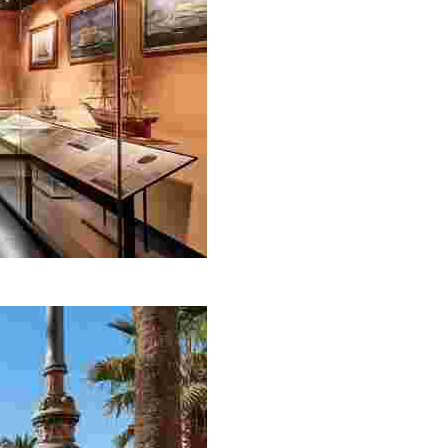
an Garriga és una de les cases indianes més rellevants de