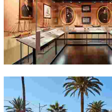
Museu del Mar – Can Garriga
Situada en el passeig marítim a primera línia de mar, C