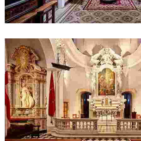
Can Font
Si vens a Lloret no et pots perdre l’única casa-museu pú