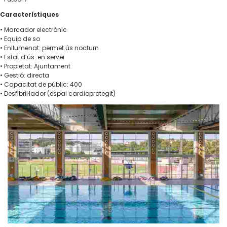
Característiques
• Marcador electrònic
• Equip de so
• Enllumenat: permet ús nocturn
• Estat d’ús: en servei
• Propietat: Ajuntament
• Gestió: directa
• Capacitat de públic: 400
• Desfibril·lador (espai cardioprotegit)