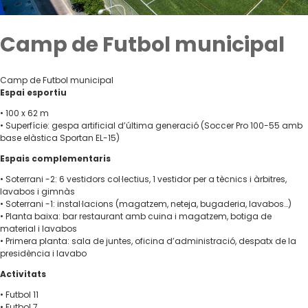
Camp de Futbol municipal
Camp de Futbol municipal
Espai esportiu
• 100 x 62 m
• Superfície: gespa artificial d’última generació (Soccer Pro 100-55 amb
base elàstica Sportan EL-15)
Espais complementaris
• Soterrani -2: 6 vestidors col·lectius, 1 vestidor per a tècnics i àrbitres,
lavabos i gimnàs
• Soterrani -1: instal·lacions (magatzem, neteja, bugaderia, lavabos…)
• Planta baixa: bar restaurant amb cuina i magatzem, botiga de
material i lavabos
• Primera planta: sala de juntes, oficina d’administració, despatx de la
presidència i lavabo
Activitats
• Futbol 11
• Futbol 7