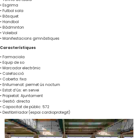
• Esgrima
• Futbol sala
• Bàsquet
• Handbol
• Bàdminton
• Voleibol
• Manifestacions gimnàstiques
Característiques
• Farmaciola
• Equip de so
• Marcador electrònic
• Calefacció
• Coberta: fixa
• Enllumenat: permet ús nocturn
• Estat d’ús: en servei
• Propietat: Ajuntament
• Gestió: directa
• Capacitat de públic: 572
• Desfibril·lador (espai cardioprotegit)