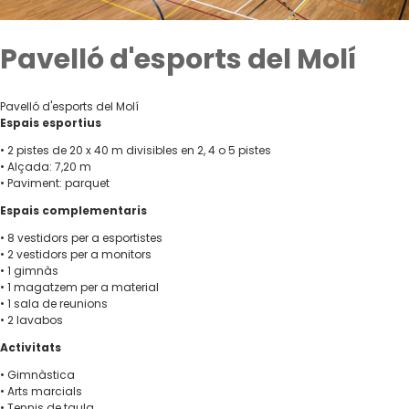
Pavelló d'esports del Molí
Pavelló d'esports del Molí
Espais esportius
• 2 pistes de 20 x 40 m divisibles en 2, 4 o 5 pistes
• Alçada: 7,20 m
• Paviment: parquet
Espais complementaris
• 8 vestidors per a esportistes
• 2 vestidors per a monitors
• 1 gimnàs
• 1 magatzem per a material
• 1 sala de reunions
• 2 lavabos
Activitats
• Gimnàstica
• Arts marcials
• Tennis de taula