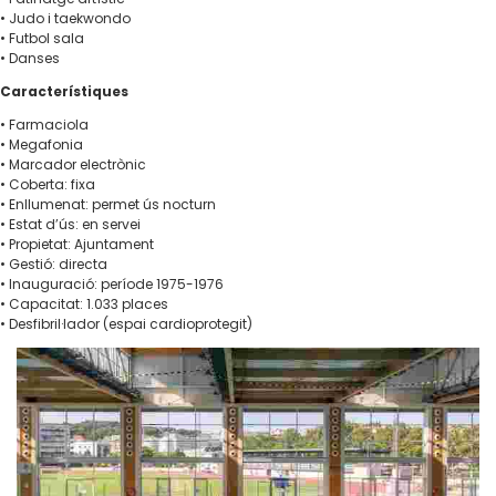
• Judo i taekwondo
• Futbol sala
• Danses
Característiques
• Farmaciola
• Megafonia
• Marcador electrònic
• Coberta: fixa
• Enllumenat: permet ús nocturn
• Estat d’ús: en servei
• Propietat: Ajuntament
• Gestió: directa
• Inauguració: període 1975-1976
• Capacitat: 1.033 places
• Desfibril·lador (espai cardioprotegit)