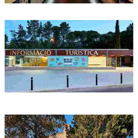
Museu del Mar – Can Garriga
Situada en el passeig marítim a primera línia de mar, Can Garriga
és una de les cases indianes més rellevants de Lloret de Mar.
Oficina de turisme central
Ubicada en una de les entrades de Lloret de Mar, la nostra oficina
de turisme central té la situació ideal per aturar-te tot just abans
d’entrar al centre