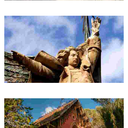
Ermita de les Alegries
No et pots perdre el campanar romànic i les pintures al fresc de
Calàndria.
Àngel de Lloret
A la porta de Sant Pere del Bosc, la famosa escultura de l’àngel de
Lloret us dóna la benvinguda. Camí de Sant Pere del Bosc