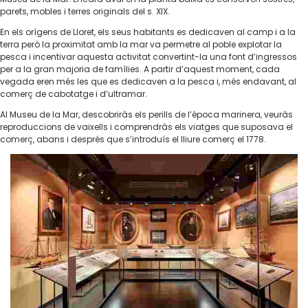
parets, mobles i terres originals del s. XIX.
En els orígens de Lloret, els seus habitants es dedicaven al camp i a la
terra però la proximitat amb la mar va permetre al poble explotar la
pesca i incentivar aquesta activitat convertint-la una font d’ingressos
per a la gran majoria de famílies. A partir d’aquest moment, cada
vegada eren més les que es dedicaven a la pesca i, més endavant, al
comerç de cabotatge i d’ultramar.
Al Museu de la Mar, descobriràs els perills de l’època marinera, veuràs
reproduccions de vaixells i comprendràs els viatges que suposava el
comerç, abans i després que s’introduís el lliure comerç el 1778.