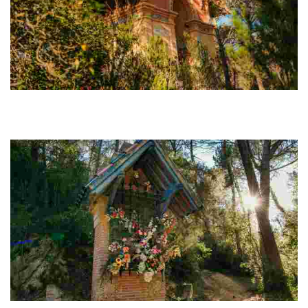
Casetes de l'Àngel
Dues casetes situades a banda i banda del camí de St. Pere del
Bosc, construïdes molt a finals del s. XIX com la resta d’elements
d’aquesta ruta modernista.
Creu de terme i capella de la Mare de Déu de Gràcia