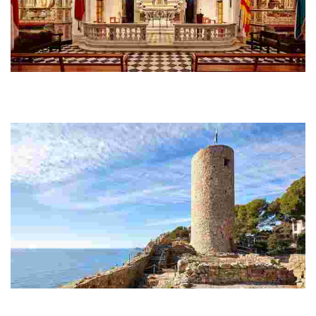
Ermita de Santa Cristina
És un dels espais més estimats pels lloretencs i les lloretenques i
compta amb unes vistes espectaculars de tota la costa de Lloret
de Mar.
Castell de Sant Joan
És un lloc ideal per tenir unes fantàstiques vistes panoràmiques de