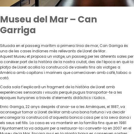
Museu del Mar – Can
Garriga
Situada en el passeig marítim a primera línia de mar, Can Garriga és
una de les cases indianes més rellevants de Lloret de Mar.
Aquest Museu et proposa un viatge, un passeig per les diferents sales per
a conèixer part de la història de la nostra ciutat, des de l’època en què la
platja de Lloret acollia la construcció de vaixells fins als viatges a
Amèrica amb capitans i mariners que comerciaven amb cafè, tabac o
cotó.
Cada sala t’explicarà un fragment de la història de Lloret amb
experiències sensorials i visuals perquè puguis transportar-te a les
èpoques llunyanes a través d’elements didàctics i lúdics.
Enric Garriga, 22 anys després d’anar-se a les Amèriques, el 1887, va
aconseguir tornar a Lloret de Mar amb una bona fortuna i va decidir
encarregar la construcció d’aquesta bonica casa per a la seva dona i
els seus set fills. La casa es va mantenir en la família fins que en 1981
l’Ajuntament la va adquirir per a restaurar-la i convertir-la en 2007 en el
Museu de la Mar. Encara avui en la planta baixa es conserven sostres,