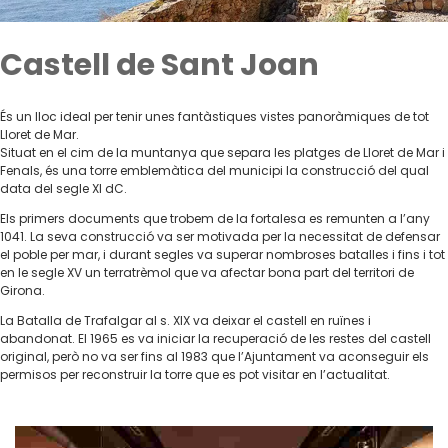
Castell de Sant Joan
És un lloc ideal per tenir unes fantàstiques vistes panoràmiques de tot
Lloret de Mar.
Situat en el cim de la muntanya que separa les platges de Lloret de Mar i
Fenals, és una torre emblemàtica del municipi la construcció del qual
data del segle XI dC.
Els primers documents que trobem de la fortalesa es remunten a l’any
1041. La seva construcció va ser motivada per la necessitat de defensar
el poble per mar, i durant segles va superar nombroses batalles i fins i tot
en le segle XV un terratrèmol que va afectar bona part del territori de
Girona.
La Batalla de Trafalgar al s. XIX va deixar el castell en ruïnes i
abandonat. El 1965 es va iniciar la recuperació de les restes del castell
original, però no va ser fins al 1983 que l’Ajuntament va aconseguir els
permisos per reconstruir la torre que es pot visitar en l’actualitat.