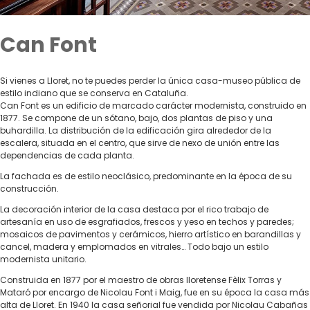
Can Font
Si vienes a Lloret, no te puedes perder la única casa-museo pública de
estilo indiano que se conserva en Cataluña.
Can Font es un edificio de marcado carácter modernista, construido en
1877. Se compone de un sótano, bajo, dos plantas de piso y una
buhardilla. La distribución de la edificación gira alrededor de la
escalera, situada en el centro, que sirve de nexo de unión entre las
dependencias de cada planta.
La fachada es de estilo neoclásico, predominante en la época de su
construcción.
La decoración interior de la casa destaca por el rico trabajo de
artesanía en uso de esgrafiados, frescos y yeso en techos y paredes;
mosaicos de pavimentos y cerámicos, hierro artístico en barandillas y
cancel, madera y emplomados en vitrales… Todo bajo un estilo
modernista unitario.
Construida en 1877 por el maestro de obras lloretense Fèlix Torras y
Mataró por encargo de Nicolau Font i Maig, fue en su época la casa más
alta de Lloret. En 1940 la casa señorial fue vendida por Nicolau Cabañas