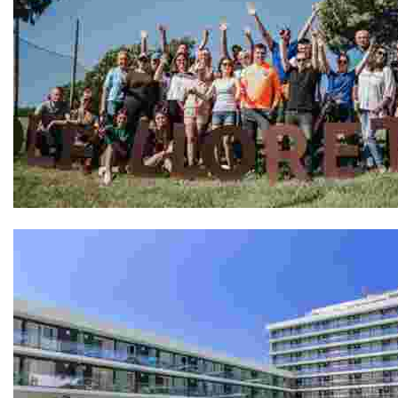
GOLF LLORET, Pàdel Pitch & Putt