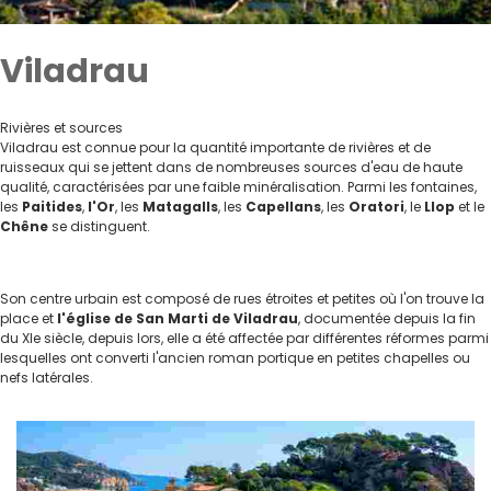
Viladrau
Rivières et sources
Viladrau est connue pour la quantité importante de rivières et de
ruisseaux qui se jettent dans de nombreuses sources d'eau de haute
qualité, caractérisées par une faible minéralisation. Parmi les fontaines,
les
Paitides
,
l'Or
, les
Matagalls
, les
Capellans
, les
Oratori
, le
Llop
et le
Chêne
se distinguent.
Son centre urbain est composé de rues étroites et petites où l'on trouve la
place et
l'église de San Marti de Viladrau
, documentée depuis la fin
du XIe siècle, depuis lors, elle a été affectée par différentes réformes parmi
lesquelles ont converti l'ancien roman portique en petites chapelles ou
nefs latérales.