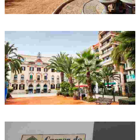
Promenade Mossèn Jacint Verdaguer
C’est Martí Sureda qui a imaginé notre promenade en front de mer
à la bonne taille, sans ostentation, sur une zone gagnée sur l’eau.
Hôtel de ville - Casa de la Villa
Situé sur le front de mer, ce bâtiment au style à la fois ancien et
moderne éveillera certainement votre intérêt.