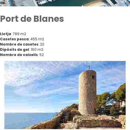
Port de Blanes
Llotja
: 789 m2
Casetes pesca
: 455 m2
Nombre de casetes
: 20
Dipòsits de gel
: 160 m2
Nombre de vaixells
: 52