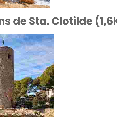
ns de Sta. Clotilde (1,