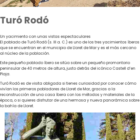
Turó Rodó
Un yacimiento con unas vistas espectaculares
El poblado de Turó Rodó (s. III a. C.) es uno de los tres yacimientos íberos
que se encuentran en el municipio de Lloret de Mar y es el más cercano
al núcleo de la población.
Este pequeño poblado íbero se sitúa sobre un pequeño promontorio
peninsular de 40 metros de altura, justo detrás del icónico Castell d’en
Plaja.
Turó Rodó es de visita obligada si tienes curiosidad por conocer cómo
vivían los primeros pobladores de Lloret de Mar, gracias a la
reconstrucción de una casa íbera con los métodos y materiales de la
época, o si quieres disfrutar de una hermosa y nueva panorámica sobre
la bahía de Lloret.