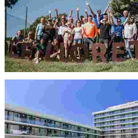
GOLF LLORET, Pàdel Pitch & Putt