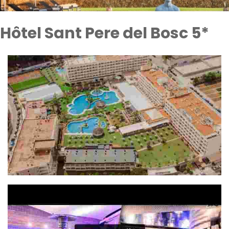
Hôtel Sant Pere del Bosc 5*
Evenia Olympic Palace 4*